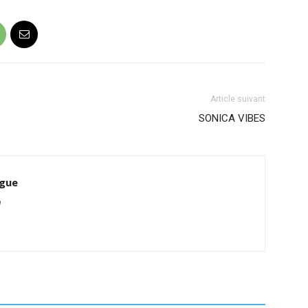
Article suivant
SONICA VIBES
ague
m