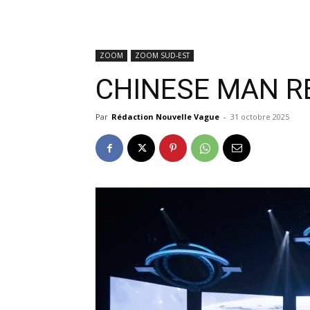
ZOOM
ZOOM SUD-EST
CHINESE MAN R
Par
Rédaction Nouvelle Vague
-
31 octobre 2025