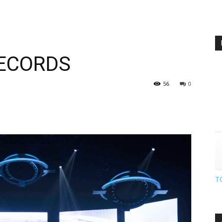
ECORDS
56
0
T